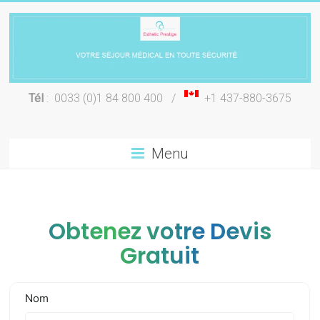
Skip
to
content
Chirurgie
Tél
: 0033 (0)1 84 800 400 /
+1 437-880-3675
esthétique
Lyon
Menu
Obtenez votre Devis
Gratuit