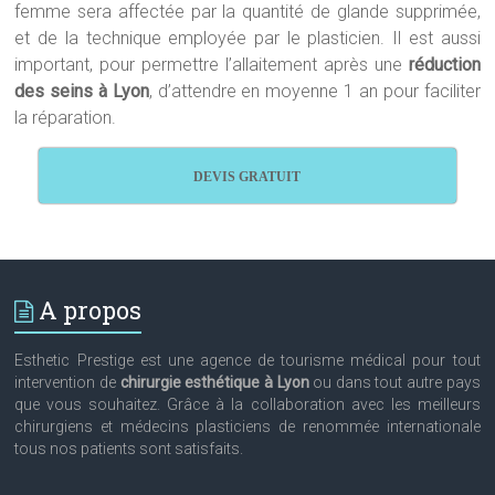
femme sera affectée par la quantité de glande supprimée,
et de la technique employée par le plasticien. Il est aussi
important, pour permettre l’allaitement après une
réduction
des seins à Lyon
, d’attendre en moyenne 1 an pour faciliter
la réparation.
DEVIS GRATUIT
A propos
Esthetic Prestige est une agence de tourisme médical pour tout
intervention de
chirurgie esthétique à Lyon
ou dans tout autre pays
que vous souhaitez. Grâce à la collaboration avec les meilleurs
chirurgiens et médecins plasticiens de renommée internationale
tous nos patients sont satisfaits.