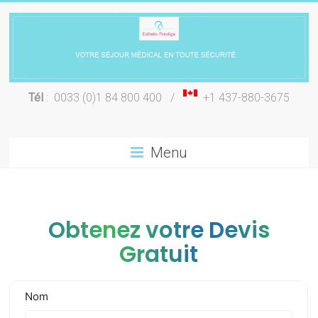
Skip
to
content
Chirurgie
Tél
: 0033 (0)1 84 800 400 /
+1 437-880-3675
esthétique
Lyon
Menu
Obtenez votre Devis
Gratuit