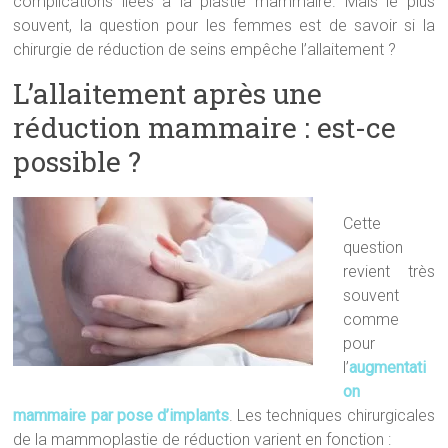
complications liées à la plastie mammaire. Mais le plus
souvent, la question pour les femmes est de savoir si la
chirurgie de réduction de seins empêche l’allaitement ?
L’allaitement après une
réduction mammaire : est-ce
possible ?
Cette
question
revient très
souvent
comme
pour
l’
augmentati
on
mammaire par pose d’implants
. Les techniques chirurgicales
de la mammoplastie de réduction varient en fonction :