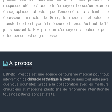
muqueuse utérine à accueillir l’embryon. Lorsqu’un examen
échographique atteste que l’endomètre a atteint une
épaisseur minimale de 8mm, le médecin effectue le
transfert de l’embryon à l’intérieur de l’utérus. Au bout de 14
jours suivant la FIV par don d’embryon, la patiente peut
effectuer un test de grossesse.
A propos
Esthetic Prestige est une agence de tourisme médical pour tout
intervention de
chirurgie esthétique à Lyon
ou dans tout autre pays
que vous souhaitez. Grâce à la collaboration avec les meilleurs
chirurgiens et médecins plasticiens de renommée internationale
tous nos patients sont satisfaits.