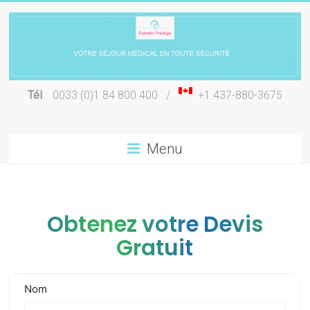
Skip
to
content
Chirurgie
Tél
: 0033 (0)1 84 800 400 /
+1 437-880-3675
esthétique
Lyon
Menu
Obtenez votre Devis
Gratuit