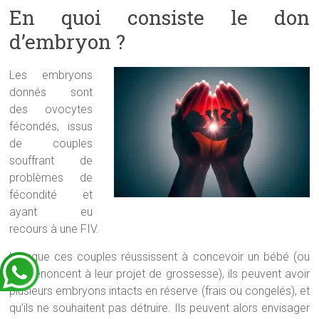
En quoi consiste le don
d’embryon ?
Les embryons
donnés sont
des ovocytes
fécondés, issus
de couples
souffrant de
problèmes de
fécondité et
ayant eu
recours à une FIV.
Lorsque ces couples réussissent à concevoir un bébé (ou
s’ils renoncent à leur projet de grossesse), ils peuvent avoir
plusieurs embryons intacts en réserve (frais ou congelés), et
qu’ils ne souhaitent pas détruire. Ils peuvent alors envisager