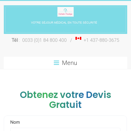
Skip
to
content
Chirurgie
Tél
: 0033 (0)1 84 800 400 /
+1 437-880-3675
esthétique
Lyon
Menu
Obtenez votre Devis
Gratuit