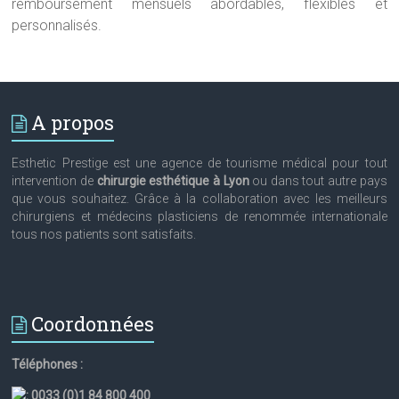
remboursement mensuels abordables, flexibles et
personnalisés.
A propos
Esthetic Prestige est une agence de tourisme médical pour tout
intervention de
chirurgie esthétique à Lyon
ou dans tout autre pays
que vous souhaitez. Grâce à la collaboration avec les meilleurs
chirurgiens et médecins plasticiens de renommée internationale
tous nos patients sont satisfaits.
Coordonnées
Téléphones :
:
0033 (0)1 84 800 400