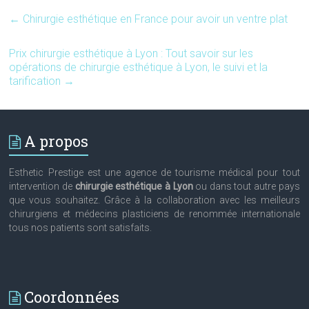
←
Chirurgie esthétique en France pour avoir un ventre plat
Prix chirurgie esthétique à Lyon : Tout savoir sur les
opérations de chirurgie esthétique à Lyon, le suivi et la
tarification
→
A propos
Esthetic Prestige est une agence de tourisme médical pour tout
intervention de
chirurgie esthétique à Lyon
ou dans tout autre pays
que vous souhaitez. Grâce à la collaboration avec les meilleurs
chirurgiens et médecins plasticiens de renommée internationale
tous nos patients sont satisfaits.
Coordonnées