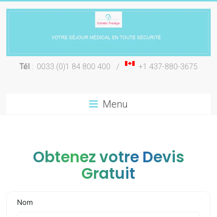
Skip
to
content
Chirurgie
Tél
: 0033 (0)1 84 800 400 /
+1 437-880-3675
esthétique
Lyon
Menu
Obtenez votre Devis
Gratuit