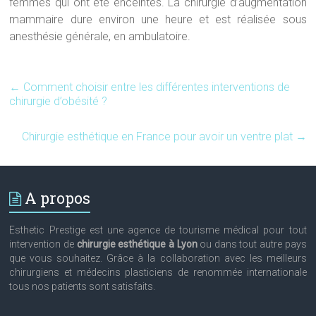
femmes qui ont été enceintes. La chirurgie d’augmentation
mammaire dure environ une heure et est réalisée sous
anesthésie générale, en ambulatoire.
←
Comment choisir entre les différentes interventions de
chirurgie d’obésité ?
Chirurgie esthétique en France pour avoir un ventre plat
→
A propos
Esthetic Prestige est une agence de tourisme médical pour tout
intervention de
chirurgie esthétique à Lyon
ou dans tout autre pays
que vous souhaitez. Grâce à la collaboration avec les meilleurs
chirurgiens et médecins plasticiens de renommée internationale
tous nos patients sont satisfaits.