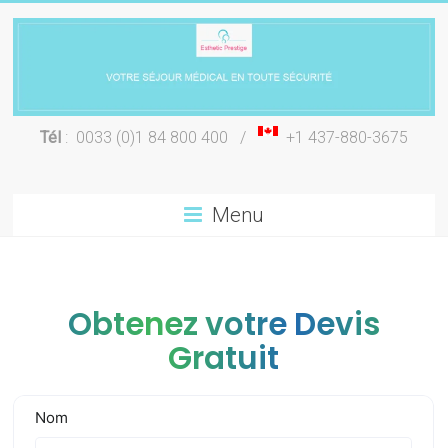
Skip
to
content
Chirurgie
Tél
: 0033 (0)1 84 800 400 /
+1 437-880-3675
esthétique
Lyon
Menu
Obtenez votre Devis
Gratuit