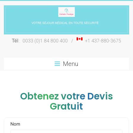
Skip
to
content
Chirurgie
Tél
: 0033 (0)1 84 800 400 /
+1 437-880-3675
esthétique
Lyon
Menu
Obtenez votre Devis
Gratuit