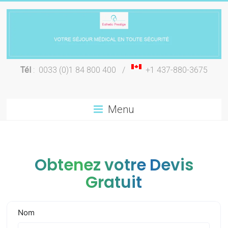
Skip
to
content
Chirurgie
Tél
: 0033 (0)1 84 800 400 /
+1 437-880-3675
esthétique
Lyon
Menu
Obtenez votre Devis
Gratuit