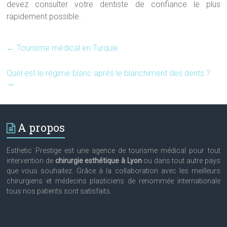
devez consulter votre dentiste de confiance le plus
rapidement possible.
←
Tourisme médical en Turquie
Quel est le régime blanc après le blanchiment des dents ?
→
A propos
Esthetic Prestige est une agence de tourisme médical pour tout
intervention de
chirurgie esthétique à Lyon
ou dans tout autre pays
que vous souhaitez. Grâce à la collaboration avec les meilleurs
chirurgiens et médecins plasticiens de renommée internationale
tous nos patients sont satisfaits.