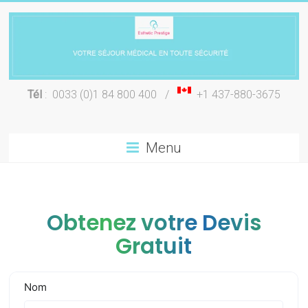
Skip
to
content
Chirurgie
Tél
: 0033 (0)1 84 800 400 /
+1 437-880-3675
esthétique
Lyon
Menu
Obtenez votre Devis
Gratuit