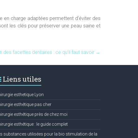
ise en charge adaptées permettent d’éviter des
ont les clés pour préserver une peau saine et
n des facettes dentaires : ce qu’il faut savoir
→
Liens utiles
irurgie esthetique Lyon
irurgie esthétique pas cher
irurgie esthétique près de chez moi
irurgie esthétique : le guide complet
s substances utilisées pour la bio stimulation de la