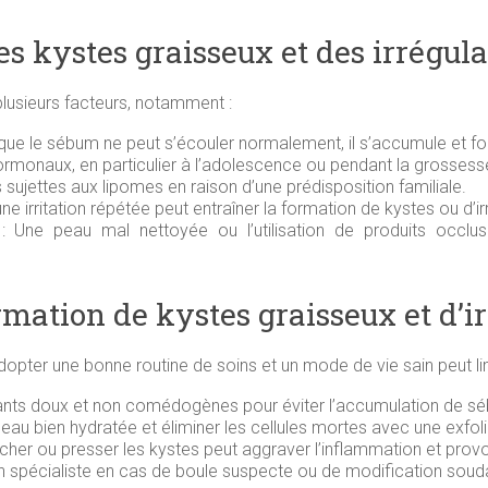
es kystes graisseux et des irrégula
lusieurs facteurs, notamment :
que le sébum ne peut s’écouler normalement, il s’accumule et f
ormonaux, en particulier à l’adolescence ou pendant la grossesse,
 sujettes aux lipomes en raison d’une prédisposition familiale.
ne irritation répétée peut entraîner la formation de kystes ou d’ir
: Une peau mal nettoyée ou l’utilisation de produits occlu
ation de kystes graisseux et d’ir
dopter une bonne routine de soins et un mode de vie sain peut limi
oyants doux et non comédogènes pour éviter l’accumulation de s
peau bien hydratée et éliminer les cellules mortes avec une exfol
cher ou presser les kystes peut aggraver l’inflammation et provo
n spécialiste en cas de boule suspecte ou de modification souda