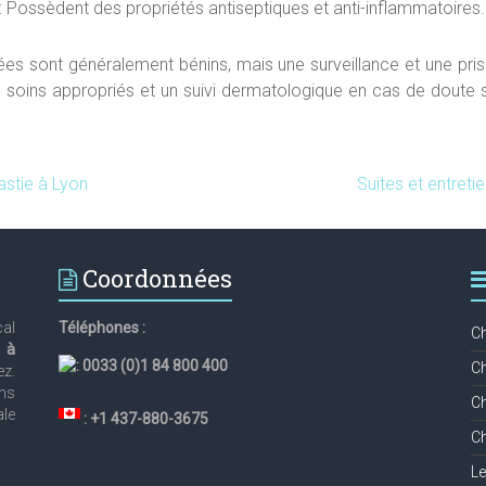
: Possèdent des propriétés antiseptiques et anti-inflammatoires.
anées sont généralement bénins, mais une surveillance et une pr
 soins appropriés et un suivi dermatologique en cas de doute s
stie à Lyon
Suites et entretie
Coordonnées
cal
Téléphones :
Ch
e à
:
0033 (0)1 84 800 400
Ch
z.
ens
Ch
ale
: +1 437-880-3675
Ch
Le