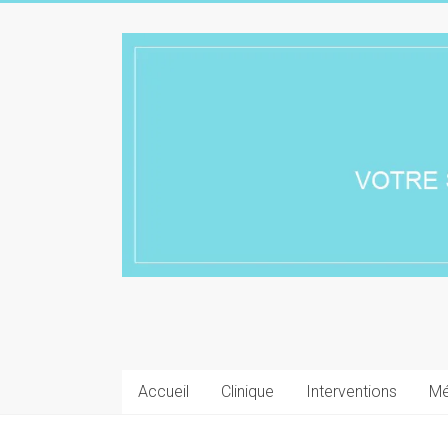
Skip
to
Chirurgie
content
esthétique
Lyon
Accueil
Clinique
Interventions
Mé