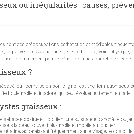
eux ou irrégularités : causes, préve
nées sont des préoccupations esthétiques et médicales fréquentes
s, ils peuvent provoquer une gêne esthétique, voire physique, se
 options de traitement permet d’adopter une approche efficace p
aisseux ?
sébacé ou lipome selon son origine, est une formation sous-c
e boule molle et indolore, qui peut évoluer lentement en taille.
ystes graisseux :
de sébacée obstruée, il contient une substance blanchâtre ou jau
 sous la peau, souvent plus molle et mobile au toucher.
 kératine, apparaissant fréquemment sur le visage, le dos ou le 