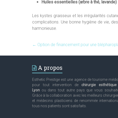
Huiles essentielles (arbre à thé, lavande)
Les kystes graisseux et les irrégularités cut
complications. Une bonne hygiène de vie, des
harmonieuse.
←
Option de financement pour une blépharopla
A propos
Esthetic Prestige est une agence de tourisme médi
pour tout intervention de
chirurgie esthétiqu
Lyon
ou dans tout autre pays que vous souhaite
Grâce à la collaboration avec les meilleurs chirurgi
et médecins plasticiens de renommée internation
tous nos patients sont satisfaits.