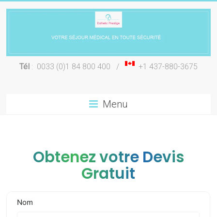
Skip
to
content
Chirurgie
Tél
: 0033 (0)1 84 800 400 /
+1 437-880-3675
esthétique
Lyon
Menu
Obtenez votre Devis
Gratuit