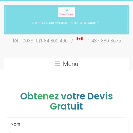
Skip
to
content
Chirurgie
Tél
: 0033 (0)1 84 800 400 /
+1 437-880-3675
esthétique
Lyon
Menu
Obtenez votre Devis
Gratuit