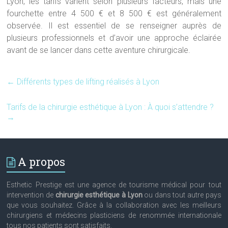
Lyon, les tarifs varient selon plusieurs facteurs, mais une
fourchette entre 4 500 € et 8 500 € est généralement
observée. Il est essentiel de se renseigner auprès de
plusieurs professionnels et d’avoir une approche éclairée
avant de se lancer dans cette aventure chirurgicale.
←
Différents types de lifting réalisés à Lyon
Tarifs de la chirurgie esthétique à Lyon : À quoi s’attendre ?
→
A propos
Esthetic Prestige est une agence de tourisme médical pour tout
intervention de
chirurgie esthétique à Lyon
ou dans tout autre pays
que vous souhaitez. Grâce à la collaboration avec les meilleurs
chirurgiens et médecins plasticiens de renommée internationale
tous nos patients sont satisfaits.