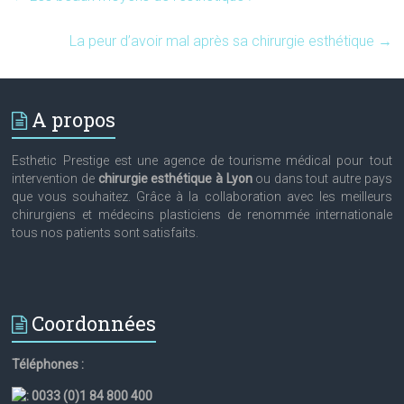
La peur d’avoir mal après sa chirurgie esthétique
→
A propos
Esthetic Prestige est une agence de tourisme médical pour tout
intervention de
chirurgie esthétique à Lyon
ou dans tout autre pays
que vous souhaitez. Grâce à la collaboration avec les meilleurs
chirurgiens et médecins plasticiens de renommée internationale
tous nos patients sont satisfaits.
Coordonnées
Téléphones :
:
0033 (0)1 84 800 400