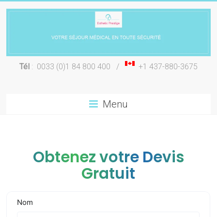
Skip
to
content
Chirurgie
Tél
: 0033 (0)1 84 800 400 /
+1 437-880-3675
esthétique
Lyon
Menu
Obtenez votre Devis
Gratuit