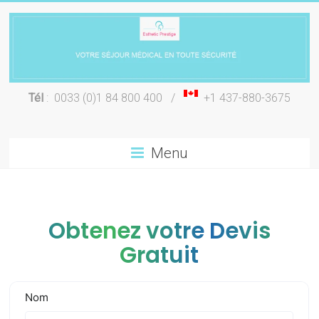
Skip
to
content
Chirurgie
Tél
: 0033 (0)1 84 800 400 /
+1 437-880-3675
esthétique
Lyon
Menu
Obtenez votre Devis
Gratuit