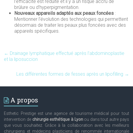
l’efficacité est réduite et il y a un risque accru de
brûlure ou d’hyperpigmentation.
Nouveaux appareils adaptés aux peaux foncées
:
Mentionner l’évolution des technologies qui permettent
désormais de traiter les peaux plus foncées avec des
appareils spécifiques.
←
Drainage lymphatique effectué après l’abdominoplastie
et la liposuccion
Les différentes formes de fesses après un lipofilling
→
A propos
Esthetic Prestige est une agence de tourisme médical pour tout
intervention de
chirurgie esthétique à Lyon
ou dans tout autre pays
que vous souhaitez. Grâce à la collaboration avec les meilleurs
chirurgiens et médecins plasticiens de renommée internationale