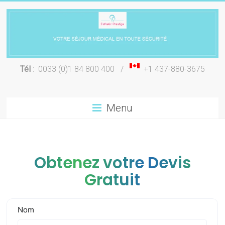
Skip
to
content
Chirurgie
Tél
: 0033 (0)1 84 800 400 /
+1 437-880-3675
esthétique
Lyon
Menu
Obtenez votre Devis
Gratuit