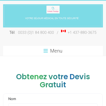
Skip
to
content
Chirurgie
Tél
: 0033 (0)1 84 800 400 /
+1 437-880-3675
esthétique
Lyon
Menu
Obtenez votre Devis
Gratuit