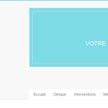
Skip
to
Chirurgie
content
esthétique
Lyon
Accueil
Clinique
Interventions
Mé