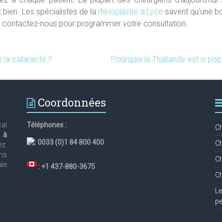
t bien. Les spécialistes de la
rhinoplastie à Lyon
savent qu’une bon
ie, contactez-nous pour programmer votre consultation.
e la cataracte ?
Pourquoi la Thaïlande est si po
Coordonnées
cal
Téléphones :
Ch
e à
:
0033 (0)1 84 800 400
Ch
z.
ens
Ch
ale
: +1 437-880-3675
Ch
Le
p