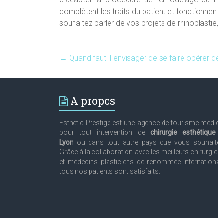
complètent les traits du patient et fonctionnen
souhaitez parler de vos projets de rhinoplast
←
Quand faut-il envisager de se faire opérer d
A propos
Esthetic Prestige est une agence de tourisme médi
pour tout intervention de
chirurgie esthétiqu
Lyon
ou dans tout autre pays que vous souhaite
Grâce à la collaboration avec les meilleurs chirurgi
et médecins plasticiens de renommée internation
tous nos patients sont satisfaits.