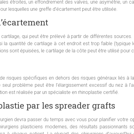
ales étroites, un effondrement des valves, une asymétrie, un cart
our lesquelles une greffe d’écartement peut être utilisée.
d’écartement
artilage, qui peut être prélevé à partir de différentes sources
la quantité de cartilage à cet endroit est trop faible (typique l
ions sont épuisées, le cartilage de la côte peut être utilisé pour c
risques spécifiques en dehors des risques généraux liés à la rh
Le seul problème peut être l’élargissement excessif du nez à l’
ion est réalisée par un spécialiste en rhinoplastie certifié.
lastie par les spreader grafts
irurgien devra passer du temps avec vous pour planifier votre o
urgiens plasticiens modernes, des résultats passionnants sont
 à chaque patient. La plupart des chirurgiens d’aujourd’hui s