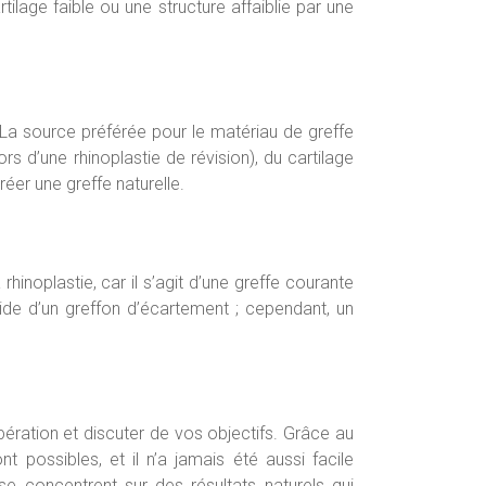
ilage faible ou une structure affaiblie par une
. La source préférée pour le matériau de greffe
ors d’une rhinoplastie de révision), du cartilage
réer une greffe naturelle.
inoplastie, car il s’agit d’une greffe courante
aide d’un greffon d’écartement ; cependant, un
pération et discuter de vos objectifs. Grâce au
 possibles, et il n’a jamais été aussi facile
e concentrent sur des résultats naturels qui