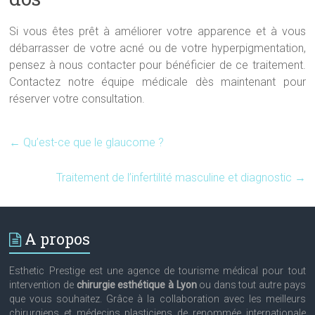
Si vous êtes prêt à améliorer votre apparence et à vous
débarrasser de votre acné ou de votre hyperpigmentation,
pensez à nous contacter pour bénéficier de ce traitement.
Contactez notre équipe médicale dès maintenant pour
réserver votre consultation.
←
Qu’est-ce que le glaucome ?
Traitement de l’infertilité masculine et diagnostic
→
A propos
Esthetic Prestige est une agence de tourisme médical pour tout
intervention de
chirurgie esthétique à Lyon
ou dans tout autre pays
que vous souhaitez. Grâce à la collaboration avec les meilleurs
chirurgiens et médecins plasticiens de renommée internationale