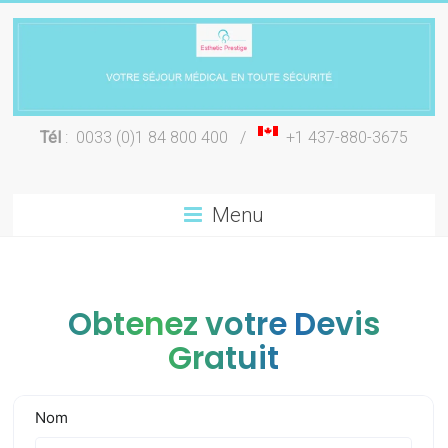
Skip
to
content
Chirurgie
Tél
: 0033 (0)1 84 800 400 /
+1 437-880-3675
esthétique
Lyon
Menu
Obtenez votre Devis
Gratuit