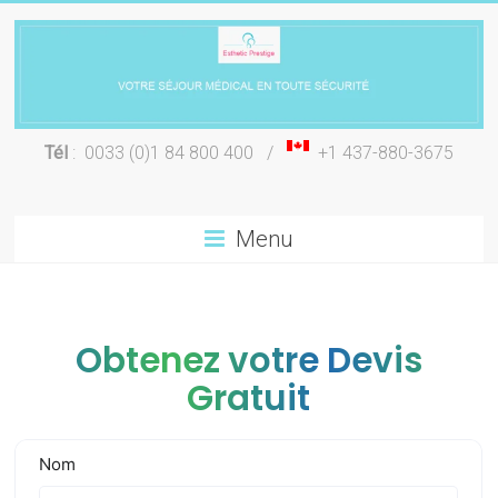
Skip
to
content
Chirurgie
Tél
: 0033 (0)1 84 800 400 /
+1 437-880-3675
esthétique
Lyon
Menu
Obtenez votre Devis
Gratuit