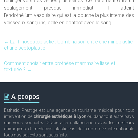
rediriger vers des veines plus saines. Ce traitement offre un
soulagement presque immédiat. Il atteint
l’endothélium vasculaire qui est la couche la plus interne des
vaisseaux sanguins, celle en contact avec le sang.
←
La rhinoseptoplastie : Combinaison entre une rhinoplastie
et une septoplastie
Comment choisir entre prothèse mammaire lisse et
texturée ?
→
A propos
Esthetic Prestige est une agence de tourisme médical pour tout
intervention de
chirurgie esthétique à Lyon
ou dans tout autre pays
que vous souhaitez. Grâce à la collaboration avec les meilleurs
chirurgiens et médecins plasticiens de renommée internationale
tous nos patients sont satisfaits.