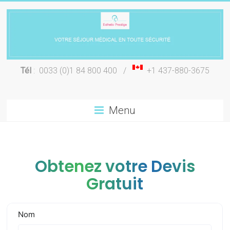
Skip
to
content
Chirurgie
Tél
: 0033 (0)1 84 800 400 /
+1 437-880-3675
esthétique
Lyon
Menu
Obtenez votre Devis
Gratuit