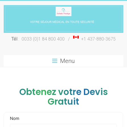
Skip
to
content
Chirurgie
Tél
: 0033 (0)1 84 800 400 /
+1 437-880-3675
esthétique
Lyon
Menu
Obtenez votre Devis
Gratuit