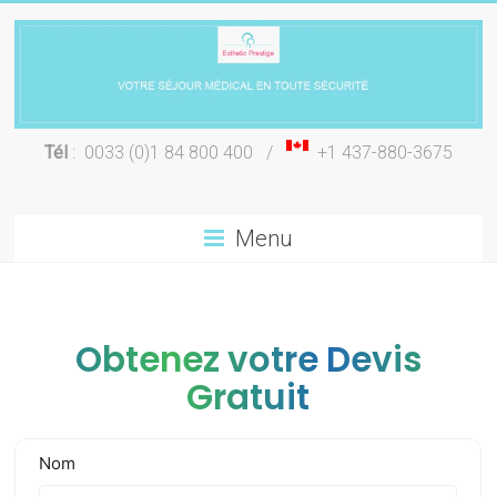
Skip
to
content
Chirurgie
Tél
: 0033 (0)1 84 800 400 /
+1 437-880-3675
esthétique
Lyon
Menu
Obtenez votre Devis
Gratuit