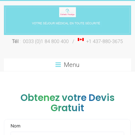
Skip
to
content
Chirurgie
Tél
: 0033 (0)1 84 800 400 /
+1 437-880-3675
esthétique
Lyon
Menu
Obtenez votre Devis
Gratuit